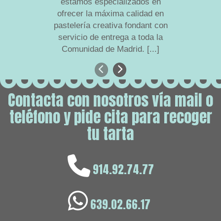
estamos especializados en
que el
ofrecer la máxima calidad en
arte
pastelería creativa fondant con
realizand
servicio de entrega a toda la
punt
Comunidad de Madrid.
[...]
Anterior
Siguiente
Contacta con nosotros vía mail o
teléfono y pide cita para recoger
tu tarta
914.92.74.77
639.02.66.17