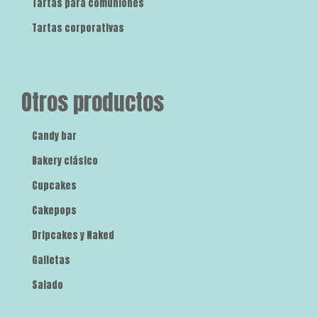
Tartas para comuniones
Tartas corporativas
Otros productos
Candy bar
Bakery clásico
Cupcakes
Cakepops
Dripcakes y Naked
Galletas
Salado