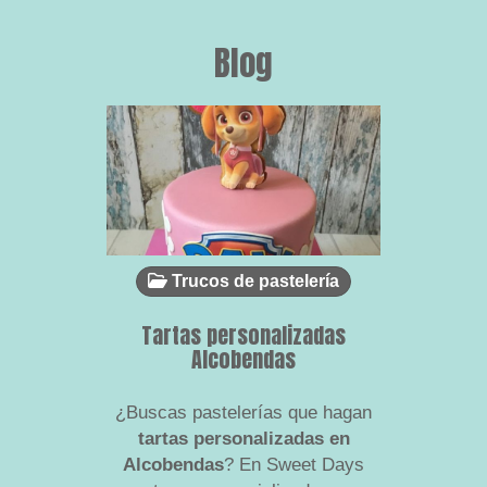
Blog
Trucos de pastelería
Tr
Tartas personalizadas
Tartas 
Alcobendas
¿Buscas pastelerías que hagan
Fondant, 
tartas personalizadas en
en el rel
Alcobendas
? En Sweet Days
todos lo