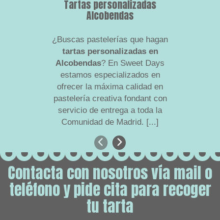
Tartas personalizadas
Tartas 
Alcobendas
¿Buscas pastelerías que hagan
Fondant, 
tartas personalizadas en
en el rel
Alcobendas
? En Sweet Days
todos lo
estamos especializados en
que el
ofrecer la máxima calidad en
arte
pastelería creativa fondant con
realizand
servicio de entrega a toda la
punt
Comunidad de Madrid.
[...]
Anterior
Siguiente
Contacta con nosotros vía mail o
teléfono y pide cita para recoger
tu tarta