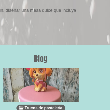
ún, diseñar una mesa dulce que incluya
Blog
Trucos de pastelería
Tr