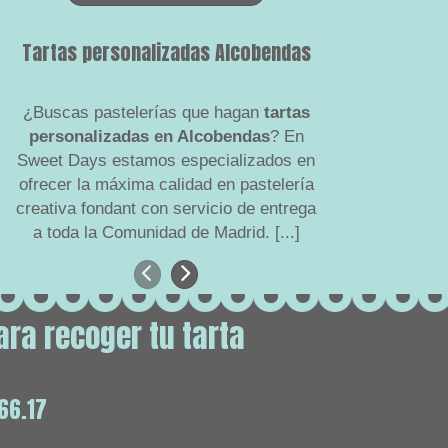
Tartas personalizadas Alcobendas
Tartas 
¿Buscas pastelerías que hagan
tartas
Fondant, per
personalizadas en Alcobendas
? En
relleno, en
Sweet Days estamos especializados en
ingredientes 
ofrecer la máxima calidad en pastelería
tartas artesa
creativa fondant con servicio de entrega
la entrega
a toda la Comunidad de Madrid.
[...]
Anterior
Siguiente
ara recoger tu tarta
66.17