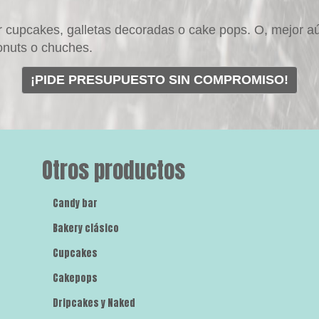
r cupcakes, galletas decoradas o cake pops. O, mejor a
onuts o chuches.
¡PIDE PRESUPUESTO SIN COMPROMISO!
Otros productos
Candy bar
Bakery clásico
Cupcakes
Cakepops
Dripcakes y Naked