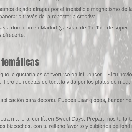
emos dejado atrapar por el irresistible magnetismo de l
nera: a través de la repostería creativa.
as a domicilio en Madrid
(ya sean de Tic Toc, de
superh
 ofrecerte.
s temáticas
que le gustaría es convertirse en influencer... Si tu novi
l libro de recetas de toda la vida por los platos de mod
a aplicación para decorar. Puedes usar globos, banderines,
 otra manera, confía en
Sweet Days
. Preparamos tu tar
s bizcochos, con tu relleno favorito y cubiertos de fond