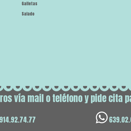
Galletas
Salado
os vía mail o teléfono y pide cita p
914.92.74.77
639.02.