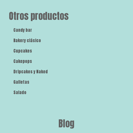
Otros productos
Candy bar
Bakery clásico
Cupcakes
Cakepops
Dripcakes y Naked
Galletas
Salado
Blog