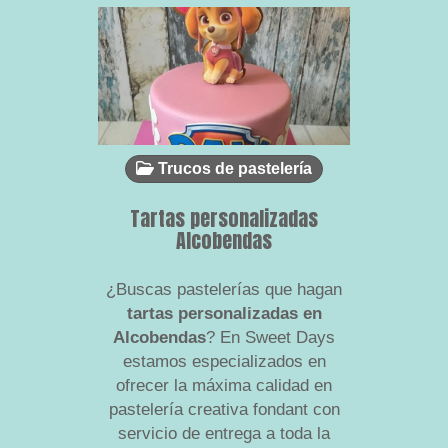
Trucos de pastelería
Tr
Tartas personalizadas
Tartas 
Alcobendas
¿Buscas pastelerías que hagan
Fondant, 
tartas personalizadas en
en el rel
Alcobendas
? En Sweet Days
todos lo
estamos especializados en
que el
ofrecer la máxima calidad en
arte
pastelería creativa fondant con
realizand
servicio de entrega a toda la
punt